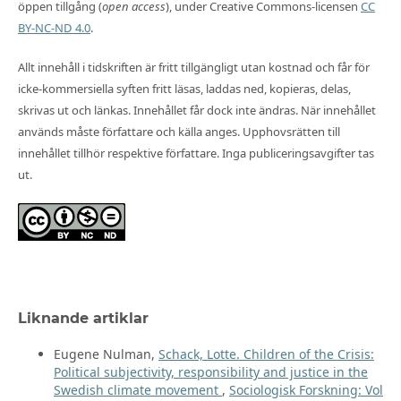
öppen tillgång (
open access
), under Creative Commons-licensen
CC
BY-NC-ND 4.0
.
Allt innehåll i tidskriften är fritt tillgängligt utan kostnad och får för
icke-kommersiella syften fritt läsas, laddas ned, kopieras, delas,
skrivas ut och länkas. Innehållet får dock inte ändras. När innehållet
används måste författare och källa anges. Upphovsrätten till
innehållet tillhör respektive författare. Inga publiceringsavgifter tas
ut.
Liknande artiklar
Eugene Nulman,
Schack, Lotte. Children of the Crisis:
Political subjectivity, responsibility and justice in the
Swedish climate movement
,
Sociologisk Forskning: Vol