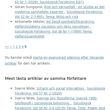
63 Nr 1 (2026): Sociologisk Forskning 63(1)
Göran Sungqvist,
Risk och kärnavfall - en studie av det
moderna samhällets experter
,
Sociologisk Forskning:
Vol 32 Nr 2 (1995): Tema: Miljö och risk
Antoinette Hetzler,
Att begå samhällsförändring:
Välfärdsstatens sociologi och dess sociologer
,
Sociologisk Forskning: Vol 36 Nr 1 (1999): Tema:
Välfärdssamhället
<<
<
1
2
3
4
5
Du kanske också
starta en avancerad sökning efter liknande
artiklar
för den här artikeln.
Mest lästa artiklar av samma författare
Sverre Wide,
Schack och social interaktion
,
Sociologisk
Forskning: Vol 57 Nr 2 (2020)
Sverre Wide,
Sverige och filosoferna: Svensk 1900-
talsfilosofi i sociologisk belysning.
,
Sociologisk
Forskning: Vol 56 Nr 3-4 (2019): Tema: Time, Power and