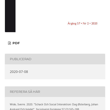
PDF
PUBLICERAD
2020-07-08
REFERERA SÅ HÄR
Wide, Sverre. 2020. ”Schack Och Social Interaktion: Dag Østerberg, Johan
Asplund Och brädet”.
Sociologisk Forskning
57 (2):165–188.