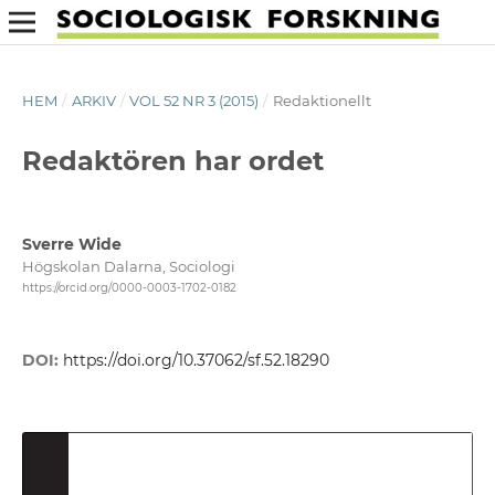
HEM
/
ARKIV
/
VOL 52 NR 3 (2015)
/
Redaktionellt
Redaktören har ordet
Sverre Wide
Högskolan Dalarna, Sociologi
https://orcid.org/0000-0003-1702-0182
DOI:
https://doi.org/10.37062/sf.52.18290