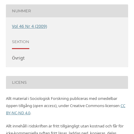
NUMMER
Vol 46 Nr 4 (2009)
SEKTION
Övrigt
LICENS
Allt material i Sociologisk Forskning publiceras med omedelbar
öppen tillgång (
open access
), under Creative Commons-licensen
CC
BY-NC-ND 4.0
.
Allt innehåll i tidskriften är fritt tillgängligt utan kostnad och får för
icke-kommersiella syften fritt läsas, laddas ned, kopieras, delas,