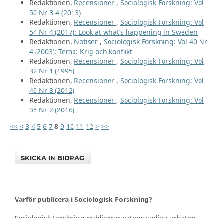
Redaktionen,
Recensioner
,
Sociologisk Forskning: Vol
50 Nr 3-4 (2013)
Redaktionen,
Recensioner
,
Sociologisk Forskning: Vol
54 Nr 4 (2017): Look at what’s happening in Sweden
Redaktionen,
Notiser
,
Sociologisk Forskning: Vol 40 Nr
4 (2003): Tema: Krig och konflikt
Redaktionen,
Recensioner
,
Sociologisk Forskning: Vol
32 Nr 1 (1995)
Redaktionen,
Recensioner
,
Sociologisk Forskning: Vol
49 Nr 3 (2012)
Redaktionen,
Recensioner
,
Sociologisk Forskning: Vol
53 Nr 2 (2016)
<<
<
3
4
5
6
7
8
9
10
11
12
>
>>
SKICKA IN BIDRAG
Varför publicera i Sociologisk Forskning?
Sociologisk Forskning publicerar vetenskapliga arbeten