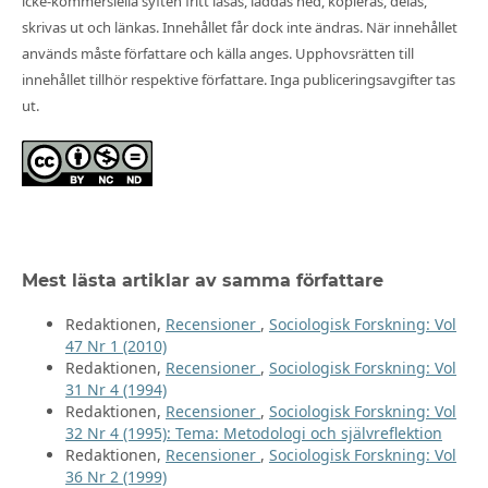
icke-kommersiella syften fritt läsas, laddas ned, kopieras, delas,
skrivas ut och länkas. Innehållet får dock inte ändras. När innehållet
används måste författare och källa anges. Upphovsrätten till
innehållet tillhör respektive författare. Inga publiceringsavgifter tas
ut.
Mest lästa artiklar av samma författare
Redaktionen,
Recensioner
,
Sociologisk Forskning: Vol
47 Nr 1 (2010)
Redaktionen,
Recensioner
,
Sociologisk Forskning: Vol
31 Nr 4 (1994)
Redaktionen,
Recensioner
,
Sociologisk Forskning: Vol
32 Nr 4 (1995): Tema: Metodologi och självreflektion
Redaktionen,
Recensioner
,
Sociologisk Forskning: Vol
36 Nr 2 (1999)