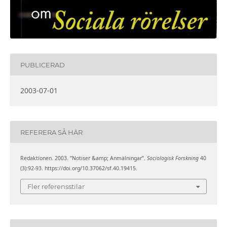
PUBLICERAD
2003-07-01
REFERERA SÅ HÄR
Redaktionen. 2003. ”Notiser &amp; Anmälningar”.
Sociologisk Forskning
40
(3):92-93. https://doi.org/10.37062/sf.40.19415.
Fler referensstilar