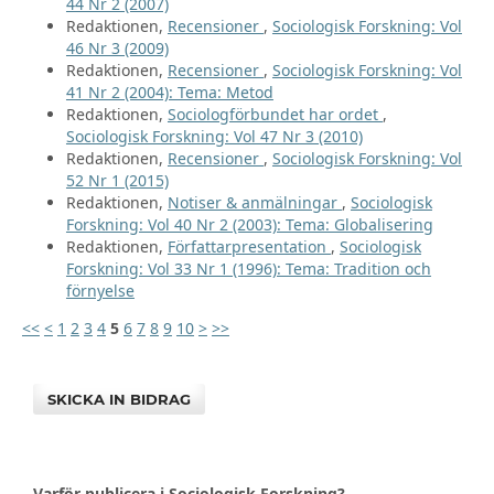
44 Nr 2 (2007)
Redaktionen,
Recensioner
,
Sociologisk Forskning: Vol
46 Nr 3 (2009)
Redaktionen,
Recensioner
,
Sociologisk Forskning: Vol
41 Nr 2 (2004): Tema: Metod
Redaktionen,
Sociologförbundet har ordet
,
Sociologisk Forskning: Vol 47 Nr 3 (2010)
Redaktionen,
Recensioner
,
Sociologisk Forskning: Vol
52 Nr 1 (2015)
Redaktionen,
Notiser & anmälningar
,
Sociologisk
Forskning: Vol 40 Nr 2 (2003): Tema: Globalisering
Redaktionen,
Författarpresentation
,
Sociologisk
Forskning: Vol 33 Nr 1 (1996): Tema: Tradition och
förnyelse
<<
<
1
2
3
4
5
6
7
8
9
10
>
>>
SKICKA IN BIDRAG
Varför publicera i Sociologisk Forskning?