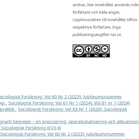
ändras. När innehållet används mås
författare och källa anges.
Upphovsrätten till innehållet tillhör
respektive författare. Inga
publiceringsavgifter tas ut.
ociologisk Forskning: Vol 60 Nr 2 (2023): Jubileumsnummer
ogi
,
Sociologisk Forskning: Vol 61 Nr 1 (2024): Vol 61 nr 1 (2024)
 praktik
,
Sociologisk Forskning: Vol 63 Nr 1 (2026): Sociologisk
gnant begrepp – en precisering, operationalisering och aktualise
: Sociologisk Forskning 61(3-4)
,
Sociologisk Forskning: Vol 60 Nr 2 (2023): Jubileumsnummer