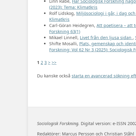
Linn Rabe,
Har Sociologisk Forskning någo
(2023): Tema: Klimatkris
Rolf Lidskog,
Miljösociologi i går, i dag o
Klimatkris
Carl-Göran Heidegren,
Att poetisera – att 
Forskning 63(1)
Mikael Linnell,
Livet från den ljusa sidan
,
Shifte Mosalli,
Plats, gemenskap och identif
Forskning: Vol 62 Nr 3 (2025): Sociologisk 
1
2
3
>
>>
Du kanske också
starta en avancerad sökning eft
Sociologisk Forskning.
Digital version: e-ISSN 200
Redaktörer: Marcus Persson och Christian Ståhl