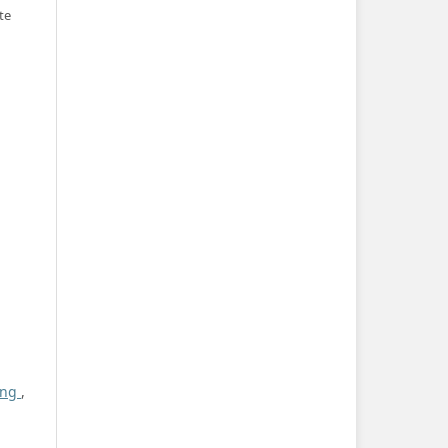
te
ring
,