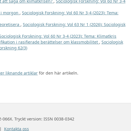
t att säga om klimatkrisen?
,
Sociologisk Forskning: Vol 60 Nr 3-4
ch i morgon
,
Sociologisk Forskning: Vol 60 Nr 3-4 (2023): Tema:
teoretisera
,
Sociologisk Forskning: Vol 63 Nr 1 (2026): Sociologisk
Sociologisk Forskning: Vol 60 Nr 3-4 (2023): Tema: Klimatkris
ikation i rasifierade berättelser om klassmobilitet
,
Sociologisk
Forskning 62(3)
er liknande artiklar
för den här artikeln.
2-066X. Tryckt version: ISSN 0038-0342
 |
Kontakta oss