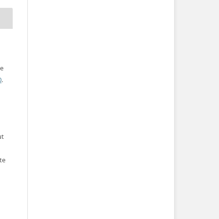
ve
0
.
ut
te