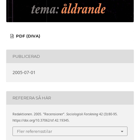
PDF (DIVA)
PUBLICERAD
2005-07-01
REFERERA SÅ HÄR
Redaktionen. 2005. ”Recensioner”.
Sociologisk Forskning
42 (3):80-95.
https://doi.org/10.37062/sf.42.19345.
Fler referensstilar