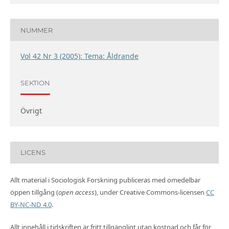
NUMMER
Vol 42 Nr 3 (2005): Tema: Åldrande
SEKTION
Övrigt
LICENS
Allt material i Sociologisk Forskning publiceras med omedelbar
öppen tillgång (
open access
), under Creative Commons-licensen
CC
BY-NC-ND 4.0
.
Allt innehåll i tidskriften är fritt tillgängligt utan kostnad och får för