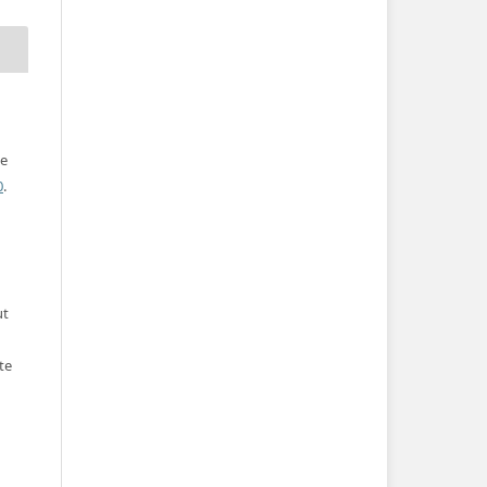
ve
0
.
ut
te