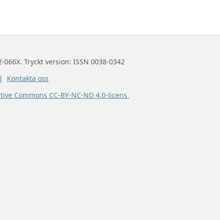
2-066X. Tryckt version: ISSN 0038-0342
 |
Kontakta oss
ative Commons CC-BY-NC-ND 4.0-licens