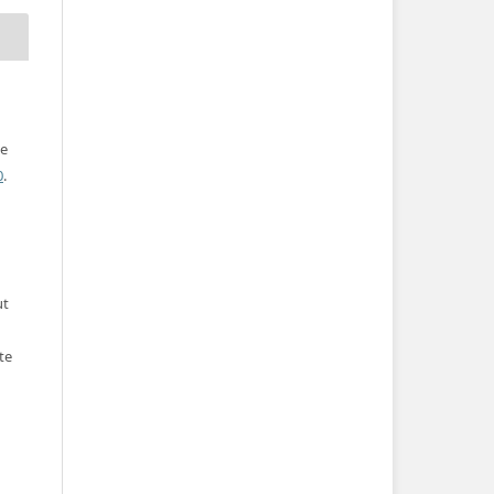
ve
0
.
ut
te