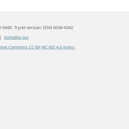
2-066X. Tryckt version: ISSN 0038-0342
 |
Kontakta oss
ative Commons CC-BY-NC-ND 4.0-licens