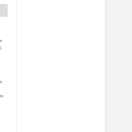
ve
0
.
ut
te