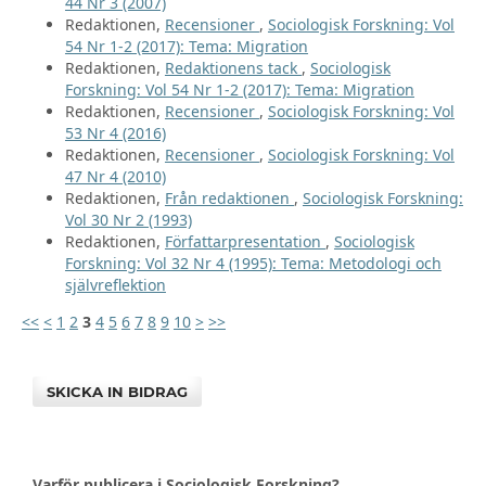
44 Nr 3 (2007)
Redaktionen,
Recensioner
,
Sociologisk Forskning: Vol
54 Nr 1-2 (2017): Tema: Migration
Redaktionen,
Redaktionens tack
,
Sociologisk
Forskning: Vol 54 Nr 1-2 (2017): Tema: Migration
Redaktionen,
Recensioner
,
Sociologisk Forskning: Vol
53 Nr 4 (2016)
Redaktionen,
Recensioner
,
Sociologisk Forskning: Vol
47 Nr 4 (2010)
Redaktionen,
Från redaktionen
,
Sociologisk Forskning:
Vol 30 Nr 2 (1993)
Redaktionen,
Författarpresentation
,
Sociologisk
Forskning: Vol 32 Nr 4 (1995): Tema: Metodologi och
självreflektion
<<
<
1
2
3
4
5
6
7
8
9
10
>
>>
SKICKA IN BIDRAG
Varför publicera i Sociologisk Forskning?