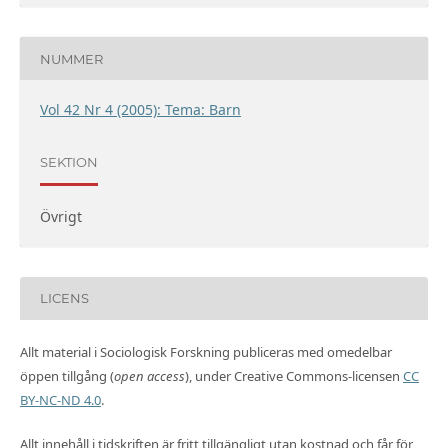
NUMMER
Vol 42 Nr 4 (2005): Tema: Barn
SEKTION
Övrigt
LICENS
Allt material i Sociologisk Forskning publiceras med omedelbar
öppen tillgång (
open access
), under Creative Commons-licensen
CC
BY-NC-ND 4.0
.
Allt innehåll i tidskriften är fritt tillgängligt utan kostnad och får för