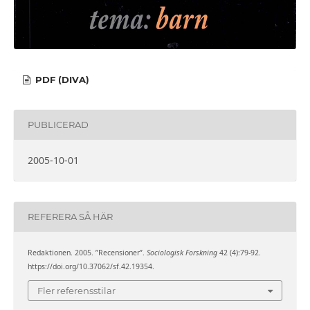
PDF (DIVA)
PUBLICERAD
2005-10-01
REFERERA SÅ HÄR
Redaktionen. 2005. ”Recensioner”.
Sociologisk Forskning
42 (4):79-92.
https://doi.org/10.37062/sf.42.19354.
Fler referensstilar