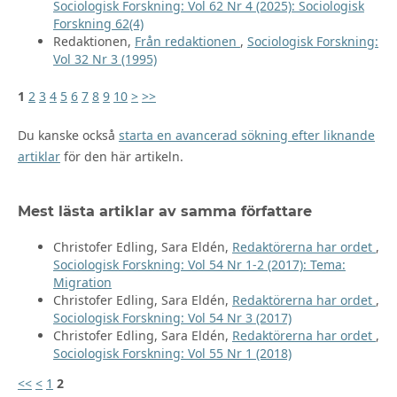
Sociologisk Forskning: Vol 62 Nr 4 (2025): Sociologisk
Forskning 62(4)
Redaktionen,
Från redaktionen
,
Sociologisk Forskning:
Vol 32 Nr 3 (1995)
1
2
3
4
5
6
7
8
9
10
>
>>
Du kanske också
starta en avancerad sökning efter liknande
artiklar
för den här artikeln.
Mest lästa artiklar av samma författare
Christofer Edling, Sara Eldén,
Redaktörerna har ordet
,
Sociologisk Forskning: Vol 54 Nr 1-2 (2017): Tema:
Migration
Christofer Edling, Sara Eldén,
Redaktörerna har ordet
,
Sociologisk Forskning: Vol 54 Nr 3 (2017)
Christofer Edling, Sara Eldén,
Redaktörerna har ordet
,
Sociologisk Forskning: Vol 55 Nr 1 (2018)
<<
<
1
2