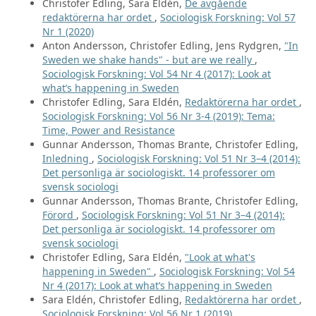
Christofer Edling, Sara Eldén,
De avgående
redaktörerna har ordet
,
Sociologisk Forskning: Vol 57
Nr 1 (2020)
Anton Andersson, Christofer Edling, Jens Rydgren,
"In
Sweden we shake hands" - but are we really
,
Sociologisk Forskning: Vol 54 Nr 4 (2017): Look at
what’s happening in Sweden
Christofer Edling, Sara Eldén,
Redaktörerna har ordet
,
Sociologisk Forskning: Vol 56 Nr 3-4 (2019): Tema:
Time, Power and Resistance
Gunnar Andersson, Thomas Brante, Christofer Edling,
Inledning
,
Sociologisk Forskning: Vol 51 Nr 3–4 (2014):
Det personliga är sociologiskt. 14 professorer om
svensk sociologi
Gunnar Andersson, Thomas Brante, Christofer Edling,
Förord
,
Sociologisk Forskning: Vol 51 Nr 3–4 (2014):
Det personliga är sociologiskt. 14 professorer om
svensk sociologi
Christofer Edling, Sara Eldén,
"Look at what's
happening in Sweden"
,
Sociologisk Forskning: Vol 54
Nr 4 (2017): Look at what’s happening in Sweden
Sara Eldén, Christofer Edling,
Redaktörerna har ordet
,
Sociologisk Forskning: Vol 56 Nr 1 (2019)