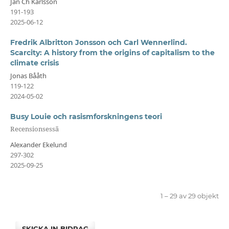
Jan Ch Karlsson
191-193
2025-06-12
Fredrik Albritton Jonsson och Carl Wennerlind.
Scarcity: A history from the origins of capitalism to the
climate crisis
Jonas Bååth
119-122
2024-05-02
Busy Louie och rasismforskningens teori
Recensionsessä
Alexander Ekelund
297-302
2025-09-25
1 – 29 av 29 objekt
SKICKA IN BIDRAG