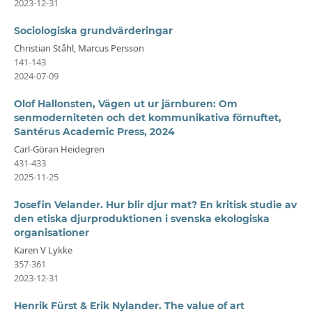
2023-12-31
Sociologiska grundvärderingar
Christian Ståhl, Marcus Persson
141-143
2024-07-09
Olof Hallonsten, Vägen ut ur järnburen: Om
senmoderniteten och det kommunikativa förnuftet,
Santérus Academic Press, 2024
Carl-Göran Heidegren
431-433
2025-11-25
Josefin Velander. Hur blir djur mat? En kritisk studie av
den etiska djurproduktionen i svenska ekologiska
organisationer
Karen V Lykke
357-361
2023-12-31
Henrik Fürst & Erik Nylander. The value of art