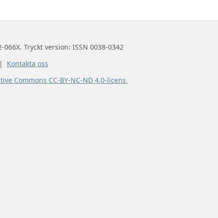
2-066X. Tryckt version: ISSN 0038-0342
 |
Kontakta oss
ative Commons CC-BY-NC-ND 4.0-licens