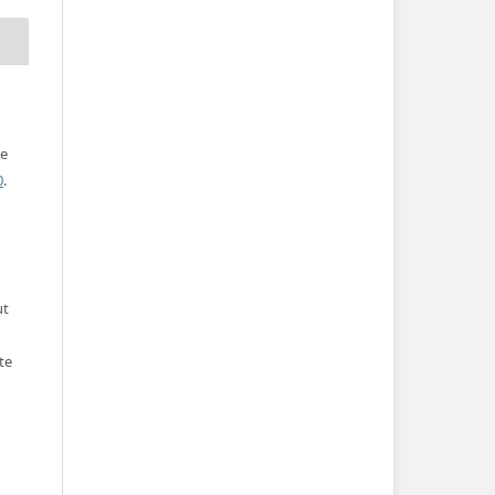
ve
0
.
ut
te