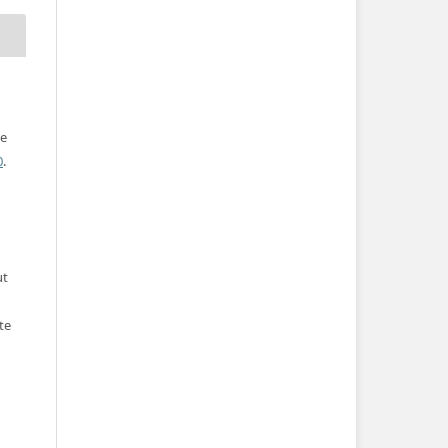
ve
0
.
ut
te