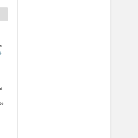
ve
0
.
ut
te