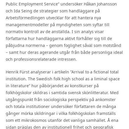
Public Employment Service” undersöker Håkan Johansson
och Ida Seing de strategier som handläggare på
Arbetsförmedlingen utvecklar för att hantera nya
managementmodeller på myndigheten som syftar till
normativ kontroll av de anställda. I sin analys visar
författarna hur handläggarna aktivt förhåller sig till de
påbjudna normerna – genom foglighet såväl som motstånd
– samt hur deras agerande utgår från både personliga ideal
och professionsrelaterade intressen.
Henrik Fürst analyserar i artikeln ”Arrival to a fictional total
institution. The Swedish folk high school as a liminal space
in literature” hur påbörjandet av konstkurser på
folkhögskolor skildras i samtida svensk skönlitteratur. Med
utgångspunkt från sociologiska perspektiv på ankomster
och totala institutioner undersöker författaren de många
gånger mörka skildringar i vilka folkhögskolan framställs
som ett mikrokosmos utanför det vanliga samhället. Å ena
sidan präglas den av institutionell frihet och geografisk