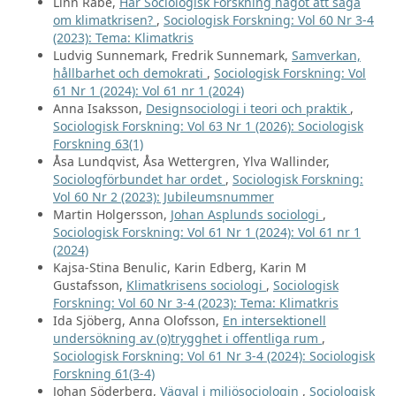
Linn Rabe,
Har Sociologisk Forskning något att säga
om klimatkrisen?
,
Sociologisk Forskning: Vol 60 Nr 3-4
(2023): Tema: Klimatkris
Ludvig Sunnemark, Fredrik Sunnemark,
Samverkan,
hållbarhet och demokrati
,
Sociologisk Forskning: Vol
61 Nr 1 (2024): Vol 61 nr 1 (2024)
Anna Isaksson,
Designsociologi i teori och praktik
,
Sociologisk Forskning: Vol 63 Nr 1 (2026): Sociologisk
Forskning 63(1)
Åsa Lundqvist, Åsa Wettergren, Ylva Wallinder,
Sociologförbundet har ordet
,
Sociologisk Forskning:
Vol 60 Nr 2 (2023): Jubileumsnummer
Martin Holgersson,
Johan Asplunds sociologi
,
Sociologisk Forskning: Vol 61 Nr 1 (2024): Vol 61 nr 1
(2024)
Kajsa-Stina Benulic, Karin Edberg, Karin M
Gustafsson,
Klimatkrisens sociologi
,
Sociologisk
Forskning: Vol 60 Nr 3-4 (2023): Tema: Klimatkris
Ida Sjöberg, Anna Olofsson,
En intersektionell
undersökning av (o)trygghet i offentliga rum
,
Sociologisk Forskning: Vol 61 Nr 3-4 (2024): Sociologisk
Forskning 61(3-4)
Johan Söderberg,
Vägval i miljösociologin
,
Sociologisk