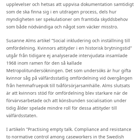
upplevelser och hetsas att uppvisa dokumentation samtidigt
som de ska finna sig i en utdragen process, dels hur
myndigheten ser spekulationer om framtida skyddsbehov
som både nödvändiga och något som väcker misstro.
Susanne Alms artikel ”Social inkludering och inställning till
omfördelning. Kvinnors attityder i en historisk brytningstid”
utgår från tidigare ej analyserade intervjudata insamlade
1968 inom ramen för den så kallade
Metropolitundersökningen. Det som undersöks är hur gifta
kvinnor såg på välfärdsstatlig omfördelning vid övergången
från hemmafruepok till tvåförsörjarsamhälle. Alms slutsats
är att kvinnors stöd för omfördelning blev starkare när de
förvärvsarbetade och att könsbunden socialisation under
tidig ålder spelade mindre roll för dessa attityder till
välfärdsstaten.
I artikeln ”Practising empty talk. Compliance and resistance
to normative control among caseworkers in the Swedish