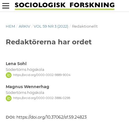
HEM
/
ARKIV
/
VOL 59 NR 3 (2022)
/
Redaktionellt
Redaktörerna har ordet
Lena Sohl
Södertörns högskola
https://orcid.org/0000-0002-9889-9004
Magnus Wennerhag
Södertörns högskola
https://orcid.org/0000-0002-3886-0298
DOI:
https://doi.org/10.37062/sf.59.24823