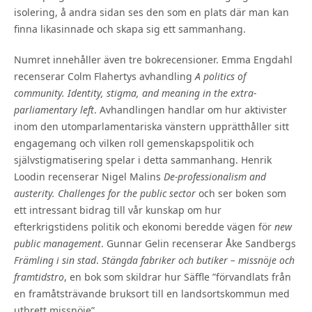
isolering, å andra sidan ses den som en plats där man kan
finna likasinnade och skapa sig ett sammanhang.
Numret innehåller även tre bokrecensioner. Emma Engdahl
recenserar Colm Flahertys avhandling
A politics of
community.
Identity, stigma, and meaning in the extra-
parliamentary left
. Avhandlingen handlar om hur aktivister
inom den utomparlamentariska vänstern upprätthåller sitt
engagemang och vilken roll gemenskapspolitik och
självstigmatisering spelar i detta sammanhang. Henrik
Loodin recenserar Nigel Malins
De-professionalism and
austerity. Challenges for the public sector
och ser boken som
ett intressant bidrag till vår kunskap om hur
efterkrigstidens politik och ekonomi beredde vägen för
new
public management
. Gunnar Gelin recenserar Åke Sandbergs
Främling i sin stad
.
Stängda fabriker och butiker – missnöje och
framtidstro
, en bok som skildrar hur Säffle ”förvandlats från
en framåtsträvande bruksort till en landsortskommun med
utbrett missnöje”.