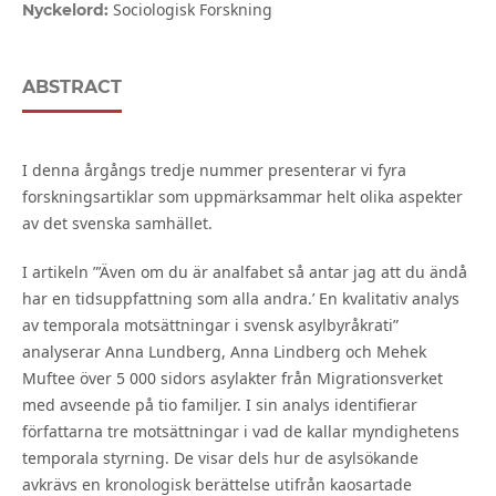
Sociologisk Forskning
Nyckelord:
ABSTRACT
I denna årgångs tredje nummer presenterar vi fyra
forskningsartiklar som uppmärksammar helt olika aspekter
av det svenska samhället.
I artikeln ”’Även om du är analfabet så antar jag att du ändå
har en tidsuppfattning som alla andra.’ En kvalitativ analys
av temporala motsättningar i svensk asylbyråkrati”
analyserar Anna Lundberg, Anna Lindberg och Mehek
Muftee över 5 000 sidors asylakter från Migrationsverket
med avseende på tio familjer. I sin analys identifierar
författarna tre motsättningar i vad de kallar myndighetens
temporala styrning. De visar dels hur de asylsökande
avkrävs en kronologisk berättelse utifrån kaosartade