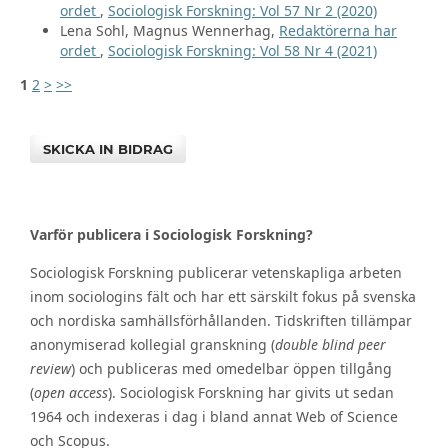
ordet
,
Sociologisk Forskning: Vol 57 Nr 2 (2020)
Lena Sohl, Magnus Wennerhag,
Redaktörerna har
ordet
,
Sociologisk Forskning: Vol 58 Nr 4 (2021)
1
2
>
>>
SKICKA IN BIDRAG
Varför publicera i Sociologisk Forskning?
Sociologisk Forskning publicerar vetenskapliga arbeten
inom sociologins fält och har ett särskilt fokus på svenska
och nordiska samhällsförhållanden. Tidskriften tillämpar
anonymiserad kollegial granskning (
double blind peer
review
) och publiceras med omedelbar öppen tillgång
(
open access
). Sociologisk Forskning har givits ut sedan
1964 och indexeras i dag i bland annat Web of Science
och Scopus.