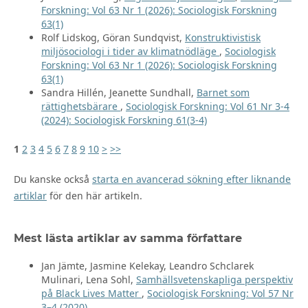
Forskning: Vol 63 Nr 1 (2026): Sociologisk Forskning
63(1)
Rolf Lidskog, Göran Sundqvist,
Konstruktivistisk
miljösociologi i tider av klimatnödläge
,
Sociologisk
Forskning: Vol 63 Nr 1 (2026): Sociologisk Forskning
63(1)
Sandra Hillén, Jeanette Sundhall,
Barnet som
rättighetsbärare
,
Sociologisk Forskning: Vol 61 Nr 3-4
(2024): Sociologisk Forskning 61(3-4)
1
2
3
4
5
6
7
8
9
10
>
>>
Du kanske också
starta en avancerad sökning efter liknande
artiklar
för den här artikeln.
Mest lästa artiklar av samma författare
Jan Jämte, Jasmine Kelekay, Leandro Schclarek
Mulinari, Lena Sohl,
Samhällsvetenskapliga perspektiv
på Black Lives Matter
,
Sociologisk Forskning: Vol 57 Nr
3–4 (2020)