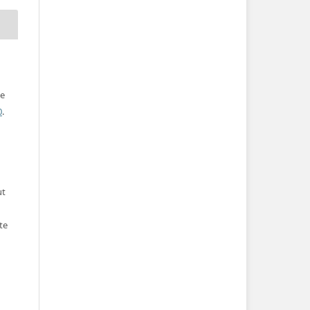
ve
0
.
ut
te