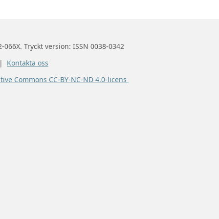
2-066X. Tryckt version: ISSN 0038-0342
 |
Kontakta oss
ative Commons CC-BY-NC-ND 4.0-licens