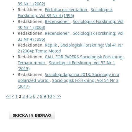
39 Nr 1 (2002)
Redaktionen,
Författarpresentation
,
Sociologisk
Forskning: Vol 33 Nr 4 (1996)
Redaktionen,
Recensioner
,
Sociologisk Forskning: Vol
40 Nr 1 (2003)
Redaktionen,
Recensioner
,
Sociologisk Forskning: Vol
33 Nr 4 (1996)
Redaktionen,
Replik
,
Sociologisk Forskning: Vol 41 Nr
2 (2004): Tema: Metod
Redaktionen,
CALL FOR PAPERS Sociologisk Forskning:
Temanummer
,
Sociologisk Forskning: Vol 52 Nr 1
(2015)
Redaktionen,
Sociologidagarna 2018: Sociology in a
polarized world
,
Sociologisk Forskning: Vol 54 Nr 3
(2017)
<<
<
1
2
3
4
5
6
7
8
9
10
>
>>
SKICKA IN BIDRAG