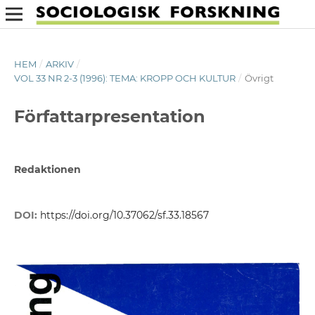
HEM
/
ARKIV
/
VOL 33 NR 2-3 (1996): TEMA: KROPP OCH KULTUR
/
Övrigt
Författarpresentation
Redaktionen
DOI:
https://doi.org/10.37062/sf.33.18567