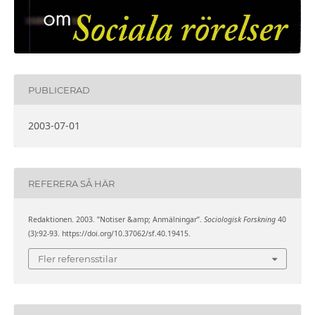
PUBLICERAD
2003-07-01
REFERERA SÅ HÄR
Redaktionen. 2003. ”Notiser &amp; Anmälningar”.
Sociologisk Forskning
40
(3):92-93. https://doi.org/10.37062/sf.40.19415.
Fler referensstilar