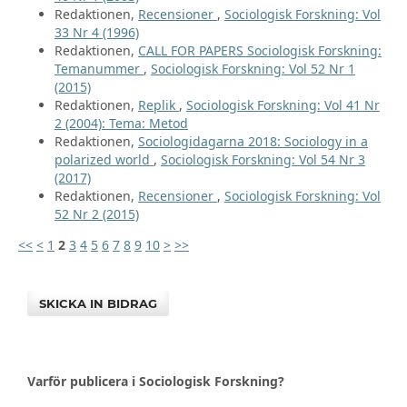
Redaktionen,
Recensioner
,
Sociologisk Forskning: Vol
33 Nr 4 (1996)
Redaktionen,
CALL FOR PAPERS Sociologisk Forskning:
Temanummer
,
Sociologisk Forskning: Vol 52 Nr 1
(2015)
Redaktionen,
Replik
,
Sociologisk Forskning: Vol 41 Nr
2 (2004): Tema: Metod
Redaktionen,
Sociologidagarna 2018: Sociology in a
polarized world
,
Sociologisk Forskning: Vol 54 Nr 3
(2017)
Redaktionen,
Recensioner
,
Sociologisk Forskning: Vol
52 Nr 2 (2015)
<<
<
1
2
3
4
5
6
7
8
9
10
>
>>
SKICKA IN BIDRAG
Varför publicera i Sociologisk Forskning?