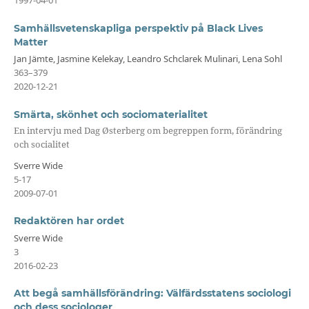
1997-04-01
Samhällsvetenskapliga perspektiv på Black Lives
Matter
Jan Jämte, Jasmine Kelekay, Leandro Schclarek Mulinari, Lena Sohl
363–379
2020-12-21
Smärta, skönhet och sociomaterialitet
En intervju med Dag Østerberg om begreppen form, förändring
och socialitet
Sverre Wide
5-17
2009-07-01
Redaktören har ordet
Sverre Wide
3
2016-02-23
Att begå samhällsförändring: Välfärdsstatens sociologi
och dess sociologer