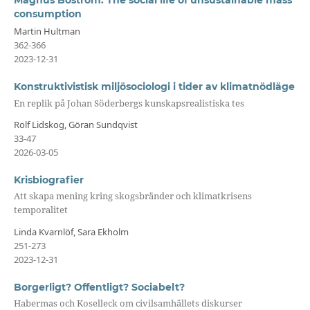
Magnus Boström. The social life of unsustainable mass
consumption
Martin Hultman
362-366
2023-12-31
Konstruktivistisk miljösociologi i tider av klimatnödläge
En replik på Johan Söderbergs kunskapsrealistiska tes
Rolf Lidskog, Göran Sundqvist
33-47
2026-03-05
Krisbiografier
Att skapa mening kring skogsbränder och klimatkrisens
temporalitet
Linda Kvarnlöf, Sara Ekholm
251-273
2023-12-31
Borgerligt? Offentligt? Sociabelt?
Habermas och Koselleck om civilsamhällets diskurser