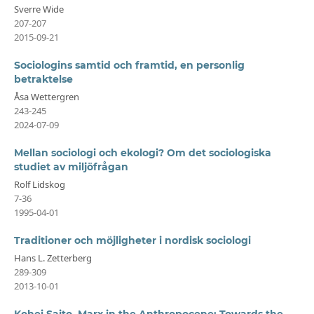
Sverre Wide
207-207
2015-09-21
Sociologins samtid och framtid, en personlig
betraktelse
Åsa Wettergren
243-245
2024-07-09
Mellan sociologi och ekologi? Om det sociologiska
studiet av miljöfrågan
Rolf Lidskog
7-36
1995-04-01
Traditioner och möjligheter i nordisk sociologi
Hans L. Zetterberg
289-309
2013-10-01
Kohei Saito. Marx in the Anthropocene: Towards the