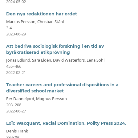
2024-05-02
Den nya redaktionen har ordet
Marcus Persson, Christian Ståhl
3-4
2023-06-29
Att bedriva sociologisk forskning i en tid av
byråkratiserad etikprövning
Jonas Edlund, Sara Eldén, David Wästerfors, Lena Sohl
455–466
2022-02-21
Teacher careers and professional dispositions in a
diversified school market
Per Dannefjord, Magnus Persson
203–208
2022-06-27
Loïc Wacquant, Racial Domination. Polity Press 2024.
Denis Frank
293-296