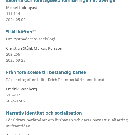
Eliterna och företagsekonomiseringen av Sverige
Mikael Holmqvist
111-114
2024-05-02
”Håll käften!”
Om tystnadernas sociologi
Christian Ståhl, Marcus Persson
203-206
2025-09-25
Från förälskelse till beständig kärlek
På spaning efter tillit i Erich Fromms kärlekens konst
Fredrik Sandberg
215-232
2024-07-09
Narrativ identitet och socialisation
Föräldrars berättelser om livsbanan och deras barns visualisering
av framtiden