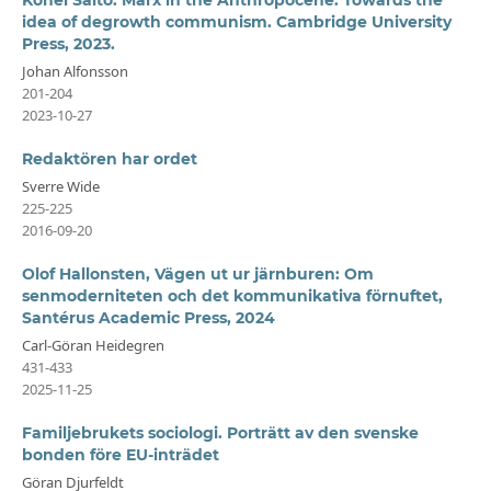
idea of degrowth communism. Cambridge University
Press, 2023.
Johan Alfonsson
201-204
2023-10-27
Redaktören har ordet
Sverre Wide
225-225
2016-09-20
Olof Hallonsten, Vägen ut ur järnburen: Om
senmoderniteten och det kommunikativa förnuftet,
Santérus Academic Press, 2024
Carl-Göran Heidegren
431-433
2025-11-25
Familjebrukets sociologi. Porträtt av den svenske
bonden före EU-inträdet
Göran Djurfeldt