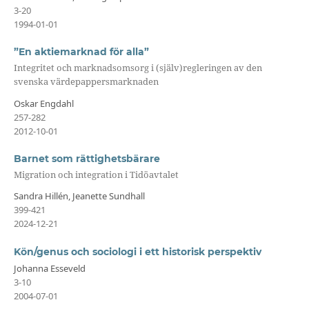
3-20
1994-01-01
”En aktiemarknad för alla”
Integritet och marknadsomsorg i (själv)regleringen av den
svenska värdepappersmarknaden
Oskar Engdahl
257-282
2012-10-01
Barnet som rättighetsbärare
Migration och integration i Tidöavtalet
Sandra Hillén, Jeanette Sundhall
399-421
2024-12-21
Kön/genus och sociologi i ett historisk perspektiv
Johanna Esseveld
3-10
2004-07-01