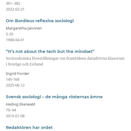
361–382
2022-02-21
Om Bordieus reflexiva sociologi
Margaretha Järvinen
5-20
1998-04-01
”It’s not about the tech but the mindset”
Sociotekniska föreställningar om framtidens datadrivna klassrum
i Sverige och Estland
Ingrid Forsler
145-168
2025-06-12
Svensk sociologi – de många rösternas ämne
Hedvig Ekerwald
79–94
2015-01-08
Redaktören har ordet