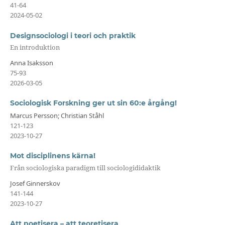
41-64
2024-05-02
Designsociologi i teori och praktik
En introduktion
Anna Isaksson
75-93
2026-03-05
Sociologisk Forskning ger ut sin 60:e årgång!
Marcus Persson; Christian Ståhl
121-123
2023-10-27
Mot disciplinens kärna!
Från sociologiska paradigm till sociologididaktik
Josef Ginnerskov
141-144
2023-10-27
Att poetisera – att teoretisera